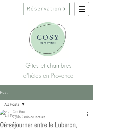
Réservation
Gites et chambres
d'hôtes en Provence
Post
All Posts
Ces Bou
All Posts
7 juin
2 min de lecture
Où séjourner entre le Luberon,
voyage