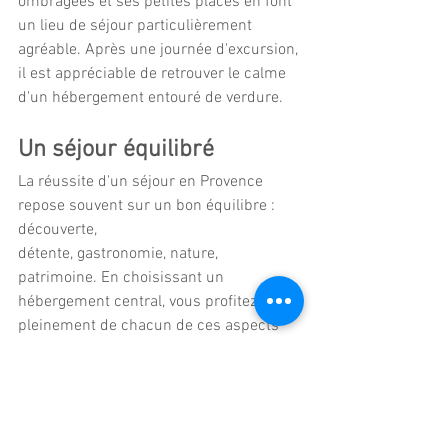
ombragées et ses petites places en font 
un lieu de séjour particulièrement 
agréable. Après une journée d'excursion, 
il est appréciable de retrouver le calme 
d'un hébergement entouré de verdure.
Un séjour équilibré
La réussite d'un séjour en Provence 
repose souvent sur un bon équilibre : 
découverte, 
détente, gastronomie, nature, 
patrimoine. En choisissant un 
hébergement central, vous profitez 
pleinement de chacun de ces aspects 
sans multiplier les déplacements. 
Pour découvrir le Luberon, Avignon, le 
Mont Ventoux et les plus beaux villages 
du Vaucluse, Pernes-les-Fontaines 