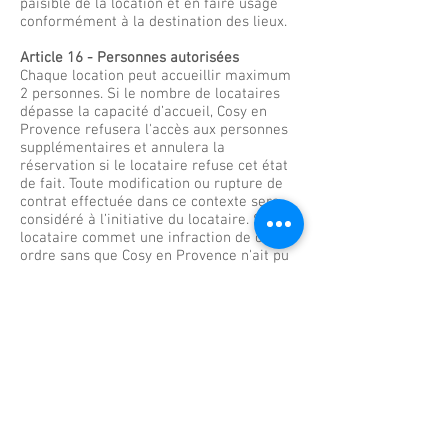
paisible de la location et en faire usage
conformément à la destination des lieux.
Article 16 - Personnes autorisées
Chaque location peut accueillir maximum
2 personnes. Si le nombre de locataires
dépasse la capacité d’accueil, Cosy en
Provence refusera l'accès aux personnes
supplémentaires et annulera la
réservation si le locataire refuse cet état
de fait. Toute modification ou rupture de
contrat effectuée dans ce contexte sera
considéré à l’initiative du locataire.
Si le
locataire commet une infraction de cet
ordre sans que Cosy en Provence n'ait pu
empêcher les faits, le locataire s'engage à
dédommager Cosy en Provence de 100
euros par personne et par nuit passée
dans les lieux sans autorisation, et ce en
sus du prix de sa réservation. A
cune
personne ne séjournant pas à Cosy en
Provence n'est autorisée dans la
propriété.
Article 17 - Enfants