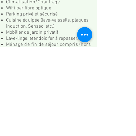
Climatisation/Chauffage
WiFi par fibre optique
Parking privé et sécurisé
Cuisine équipée (lave-vaisselle, plaques
induction, Senseo, etc.).
Mobilier de jardin privatif
Lave-linge, étendoir, fer à repasser,...
Ménage de fin de
séjour
compris (
hors
cuisine)
Attention: pas de télévision
Arrivées: 16:00-20:00
Départs: avant 10:00
Etant
donné
la configuration du
terrain,
logement
non-accessible aux
personnes à mobilité réduite.​