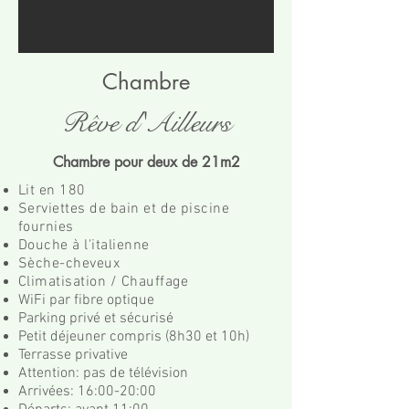
Chambre
Rêve d'Ailleurs
Chambre pour deux de 21m2
Lit en 180
Serviettes de bain et de piscine
fournies
Douche à l'italienne
Sèche-cheveux
Climatisation / Chauffage
WiFi par fibre optique
Parking privé et sécurisé
Petit déjeuner compris (8h30 et 10h)
Terrasse privative
Attention: pas de télévision
Arrivées: 16:00-20:00