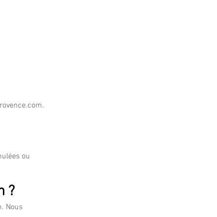
rovence.com
.​
nulées ou
n ?
n. Nous