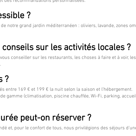
 et des recommandations personnalisées.
essible ?
 de notre grand jardin méditerranéen : oliviers, lavande, zones o
onseils sur les activités locales ?
ous conseiller sur les restaurants, les choses à faire et à voir, l
…
s ?
s entre 169 € et 199 € la nuit selon la saison et l’hébergement.
t de gamme (climatisation, piscine chauffée, Wi-Fi, parking, accuei
 durée peut-on réserver ?
dé et, pour le confort de tous, nous privilégions des séjours d’u