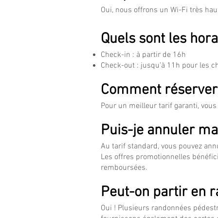
Oui, nous offrons un Wi-Fi très hau
Quels sont les hora
Check-in : à partir de 16h
Check-out : jusqu’à 11h pour les c
Comment réserver
Pour un meilleur tarif garanti, vou
Puis-je annuler ma
Au tarif standard, vous pouvez annu
Les offres promotionnelles bénéfic
remboursées.
Peut-on partir en 
Oui ! Plusieurs randonnées pédest