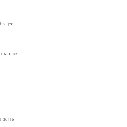
mbragées,
es marchés
l
ne durée