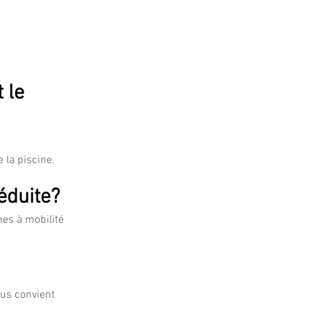
 le
 la piscine.
éduite?
es à mobilité
ous convient