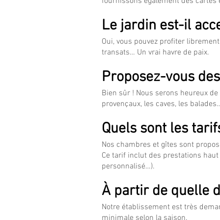
fournissons également des cartes
Le jardin est-il acc
Oui, vous pouvez profiter librement
transats… Un vrai havre de paix.
Proposez-vous des c
Bien sûr ! Nous serons heureux de v
provençaux, les caves, les balades
Quels sont les tarif
Nos chambres et gîtes sont proposé
Ce tarif inclut des prestations hau
personnalisé…).
À partir de quelle
Notre établissement est très deman
minimale selon la saison.