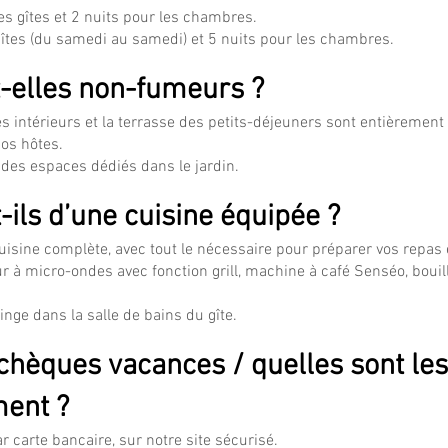
es gîtes et 2 nuits pour les chambres.
 gîtes (du samedi au samedi) et 5 nuits pour les chambres.
-elles non-fumeurs ?
s intérieurs et la terrasse des petits-déjeuners sont entièremen
nos hôtes.
 des espaces dédiés dans le jardin.
-ils d’une cuisine équipée ?
uisine complète, avec tout le nécessaire pour préparer vos repas 
our à micro-ondes avec fonction grill, machine à café Senséo, bouillo
nge dans la salle de bains du gîte.
chèques vacances / quelles sont les
ent ?
r carte bancaire, sur notre site sécurisé.