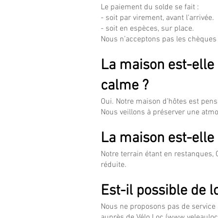
Le paiement du solde se fait :
- soit par virement, avant l'arrivée.
- soit en espèces, sur place.
Nous n’acceptons pas les chèques
La maison est-elle
calme ?
Oui. Notre maison d’hôtes est pensé
Nous veillons à préserver une atmo
La maison est-elle
Notre terrain étant en restanques
réduite.
Est-il possible de 
Nous ne proposons pas de service d
auprès de Vélo Loc (
www.veleaulo