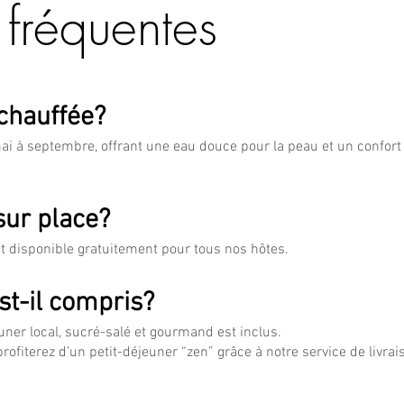
 fréquentes
 chauffée?
mai à septembre, offrant une eau douce pour la peau et un confort
 sur place?
st disponible gratuitement pour tous nos hôtes.
st-il compris?
uner local, sucré-salé et gourmand est inclus.
 profiterez d’un petit-déjeuner “zen” grâce à notre service de livra