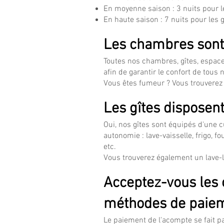
En moyenne saison : 3 nuits pour l
En haute saison : 7 nuits pour les
Les chambres sont
Toutes nos chambres, gîtes, espace
afin de garantir le confort de tous 
Vous êtes fumeur ? Vous trouverez
Les gîtes disposent
Oui, nos gîtes sont équipés d'une c
autonomie : lave-vaisselle, frigo, f
etc.
Vous trouverez également un lave-li
Acceptez-vous les 
méthodes de paiem
Le paiement de l'acompte se fait pa