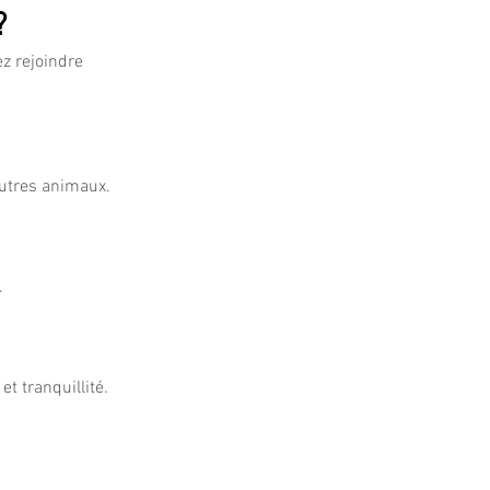
?
z rejoindre
autres animaux.
.
t tranquillité.