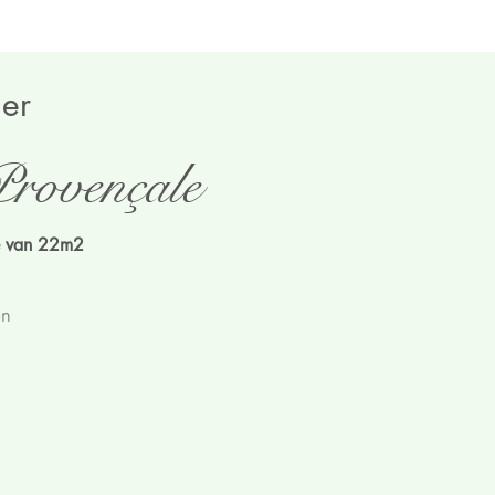
er
rovençale
e van 22m2
en