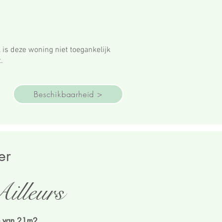
 is deze woning niet toegankelijk
.
Beschikbaarheid >
er
illeurs
e van 21m2