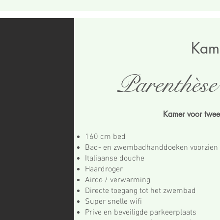
Kam
Parenthèse
Kamer voor twe
160 cm bed
Bad- en zwembadhanddoeken voorzien
Italiaanse douche
Haardroger
Airco / verwarming
Directe toegang tot het zwembad
Super snelle wifi
Prive en beveiligde parkeerplaats