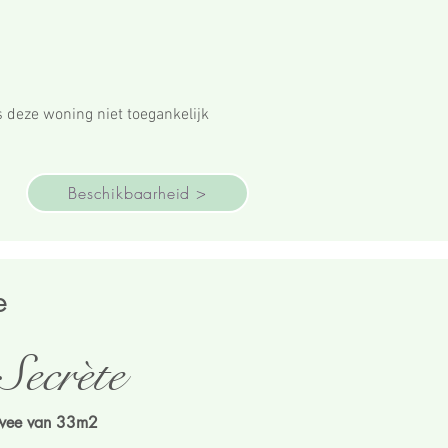
s deze woning niet toegankelijk
Beschikbaarheid >
e
Secrète
twee van 33m2