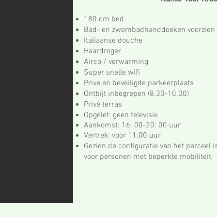
180 cm bed
Bad- en zwembadhanddoeken voorzien
Italiaanse douche
Haardroger
Airco / verwarming
Super snelle wifi
Prive en beveiligde parkeerplaats
Ontbijt inbegrepen (8.30-10.00)
Privé terras
Opgelet: geen televisie
Aankomst: 16: 00-20: 00 uur
Vertrek: voor 11.00 uur
Gezien de configuratie van het perceel i
voor personen met beperkte mobiliteit.