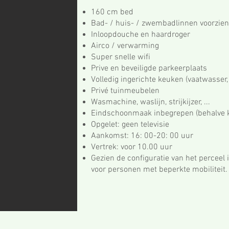
160 cm bed
Bad- / huis- / zwembadlinnen
voorzien
Inloopdouche en haardroger
Airco / verwarming
Super snelle wifi
Prive en beveiligde parkeerplaats
Volledig ingerichte keuken (vaatwasser, 
Privé tuinmeubelen
Wasmachine, waslijn, strijkijzer, ...
Eindschoonmaak inbegrepen (behalve 
Opgelet: geen televisie
Aankomst: 16: 00-20: 00 uur
Vertrek: voor 10.00 uur
Gezien de configuratie van het perceel 
voor personen met beperkte mobiliteit.