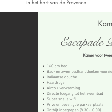
in het hart van de Provence
Kam
Escapade P
Kamer voor twe
160 cm bed
Bad- en zwembadhanddoeken voorzi
Italiaanse douche
Haardroger
Airco / verwarming
Directe toegang tot het zwembad
Super snelle wifi
Prive en beveiligde parkeerplaats
Ontbijt inbegrepen (8.30-10.00)