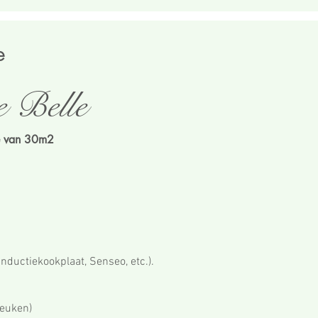
e
e Belle
e van 30m2
inductiekookplaat, Senseo, etc.).
euken)