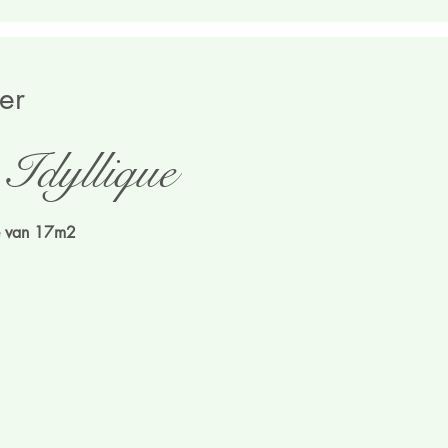
er
 Idyllique
e van 17m2