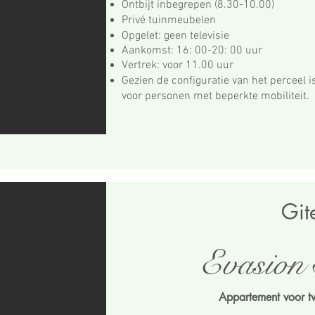
Ontbijt inbegrepen (8.30-10.00)
Privé tuinmeubelen
Opgelet: geen televisie
Aankomst: 16: 00-20: 00 uur
Vertrek: voor 11.00 uur
Gezien de configuratie van het perceel i
voor personen met beperkte mobiliteit.
Git
Evasion 
Appartement voor 