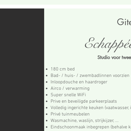
Git
Echappé
Studio voor twe
180 cm bed
Bad- / huis- / zwembadlinnen voorzien
Inloopdouche en haardroger
Airco / verwarming
Super snelle WiFi
Prive en beveiligde parkeerplaats
Volledig ingerichte keuken (vaatwasser, 
Privé tuinmeubelen
Wasmachine, waslijn, strijkijzer, ...
Eindschoonmaak inbegrepen (behalve k